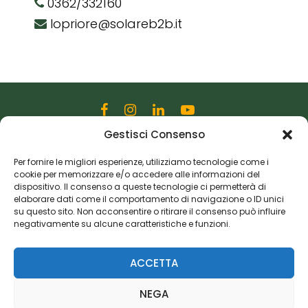
0362/332160
lopriore@solareb2b.it
Gestisci Consenso
Editoriale Farlastrada Srl
Via Martiri della Libertà, 28
Per fornire le migliori esperienze, utilizziamo tecnologie come i
cookie per memorizzare e/o accedere alle informazioni del
20833 Giussano (MB)
dispositivo. Il consenso a queste tecnologie ci permetterà di
P.I. 06982770965
elaborare dati come il comportamento di navigazione o ID unici
su questo sito. Non acconsentire o ritirare il consenso può influire
negativamente su alcune caratteristiche e funzioni.
Privacy Policy
Cookie Policy
Risorse Aggiuntive
ACCETTA
NEGA