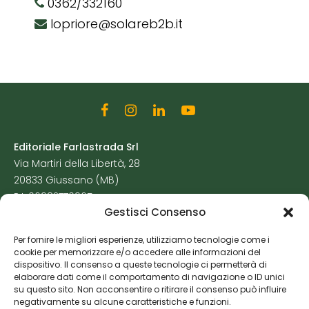
0362/332160
lopriore@solareb2b.it
Editoriale Farlastrada Srl
Via Martiri della Libertà, 28
20833 Giussano (MB)
P.I. 06982770965
Gestisci Consenso
Privacy Policy
Per fornire le migliori esperienze, utilizziamo tecnologie come i
Cookie Policy
cookie per memorizzare e/o accedere alle informazioni del
Risorse Aggiuntive
dispositivo. Il consenso a queste tecnologie ci permetterà di
elaborare dati come il comportamento di navigazione o ID unici
su questo sito. Non acconsentire o ritirare il consenso può influire
negativamente su alcune caratteristiche e funzioni.