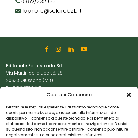
0362/332160
lopriore@solareb2b.it
Editoriale Farlastrada Srl
Via Martiri della Libertà, 28
20833 Giussano (MB)
P.I. 06982770965
Gestisci Consenso
Privacy Policy
Per fornire le migliori esperienze, utilizziamo tecnologie come i
Cookie Policy
cookie per memorizzare e/o accedere alle informazioni del
Risorse Aggiuntive
dispositivo. Il consenso a queste tecnologie ci permetterà di
elaborare dati come il comportamento di navigazione o ID unici
su questo sito. Non acconsentire o ritirare il consenso può influire
negativamente su alcune caratteristiche e funzioni.