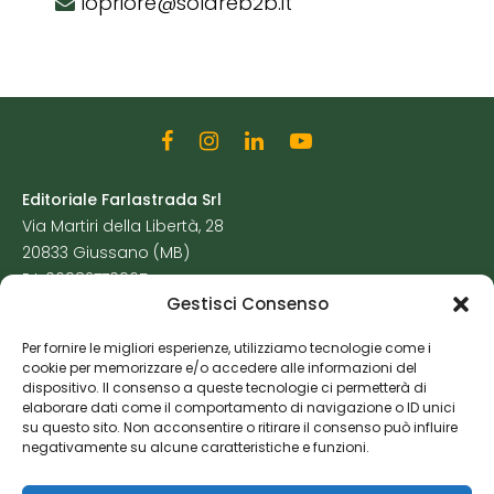
lopriore@solareb2b.it
Editoriale Farlastrada Srl
Via Martiri della Libertà, 28
20833 Giussano (MB)
P.I. 06982770965
Gestisci Consenso
Privacy Policy
Per fornire le migliori esperienze, utilizziamo tecnologie come i
Cookie Policy
cookie per memorizzare e/o accedere alle informazioni del
Risorse Aggiuntive
dispositivo. Il consenso a queste tecnologie ci permetterà di
elaborare dati come il comportamento di navigazione o ID unici
su questo sito. Non acconsentire o ritirare il consenso può influire
negativamente su alcune caratteristiche e funzioni.