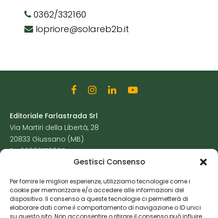
0362/332160
lopriore@solareb2b.it
Editoriale Farlastrada Srl
Via Martiri della Libertà, 28
20833 Giussano (MB)
P.I. 06982770965
Gestisci Consenso
Privacy Policy
Per fornire le migliori esperienze, utilizziamo tecnologie come i
Cookie Policy
cookie per memorizzare e/o accedere alle informazioni del
Risorse Aggiuntive
dispositivo. Il consenso a queste tecnologie ci permetterà di
elaborare dati come il comportamento di navigazione o ID unici
su questo sito. Non acconsentire o ritirare il consenso può influire