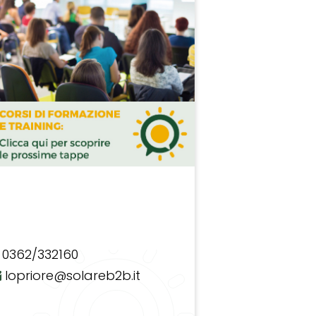
0362/332160
lopriore@solareb2b.it