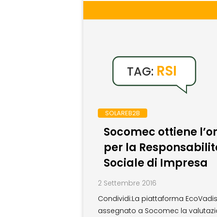
RSI
TAG:
SOLAREB2B
Socomec ottiene l’o
per la Responsabili
Sociale di Impresa
2 Settembre 2016
Condividi:La piattaforma EcoVadi
assegnato a Socomec la valutaz