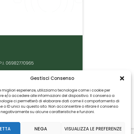
P.I. 06982770965
Gestisci Consenso
 le migliori esperienze, utilizziamo tecnologie come i cookie per
 e/o accedere alle informazioni del dispositivo. Il consenso a
nologie ci permetterà di elaborare dati come il comportamento di
 o ID unici su questo sito. Non acconsentire o ritirare il consenso
e negativamente su alcune caratteristiche e funzioni.
ETTA
NEGA
VISUALIZZA LE PREFERENZE