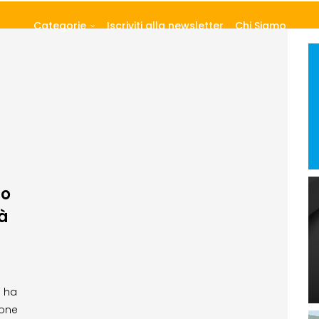
Categorie
Iscriviti alla newsletter
Chi Siamo
ro
tà
s ha
ione