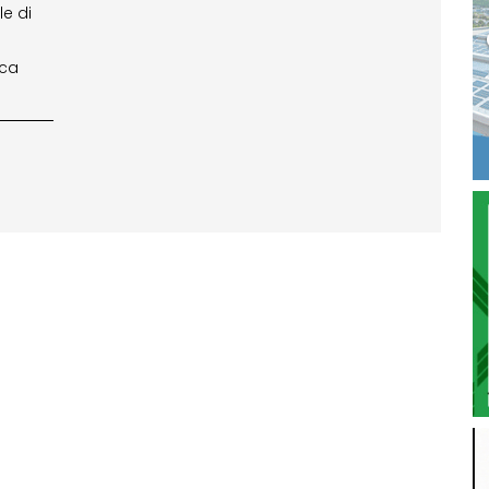
le di
oca