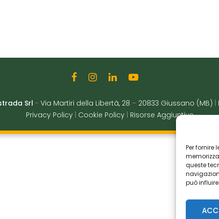
strada Srl
-
Via Martiri della Libertà, 28
–
20833 Giussano (MB)
|
Privacy Policy
|
Cookie Policy
|
Risorse Aggiuntive
Per fornire
memorizzare
queste tec
navigazione
può influir
ACC