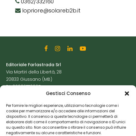
0362/332160
lopriore@solareb2b.it
Editoriale Farlastrada Srl
Via Martiri della Libertà, 28
20833 Giussano (MB)
P.I. 06982770965
Gestisci Consenso
Privacy Policy
Per fornire le migliori esperienze, utilizziamo tecnologie come i
Cookie Policy
cookie per memorizzare e/o accedere alle informazioni del
Risorse Aggiuntive
dispositivo. Il consenso a queste tecnologie ci permetterà di
elaborare dati come il comportamento di navigazione o ID unici
su questo sito. Non acconsentire o ritirare il consenso può influire
negativamente su alcune caratteristiche e funzioni.