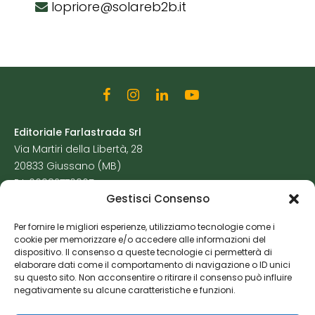
lopriore@solareb2b.it
Editoriale Farlastrada Srl
Via Martiri della Libertà, 28
20833 Giussano (MB)
P.I. 06982770965
Gestisci Consenso
Privacy Policy
Per fornire le migliori esperienze, utilizziamo tecnologie come i
Cookie Policy
cookie per memorizzare e/o accedere alle informazioni del
Risorse Aggiuntive
dispositivo. Il consenso a queste tecnologie ci permetterà di
elaborare dati come il comportamento di navigazione o ID unici
su questo sito. Non acconsentire o ritirare il consenso può influire
negativamente su alcune caratteristiche e funzioni.