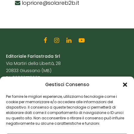
lopriore@solareb2b.it
Editoriale Farlastrada Srl
Via Martiri della Libertà, 28
20833 Giussano (MB)
P.I. 06982770965
Gestisci Consenso
Privacy Policy
Per fornire le migliori esperienze, utilizziamo tecnologie come i
Cookie Policy
cookie per memorizzare e/o accedere alle informazioni del
Risorse Aggiuntive
dispositivo. Il consenso a queste tecnologie ci permetterà di
elaborare dati come il comportamento di navigazione o ID unici
su questo sito. Non acconsentire o ritirare il consenso può influire
negativamente su alcune caratteristiche e funzioni.