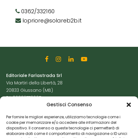
0362/332160
lopriore@solareb2b.it
Editoriale Farlastrada Srl
Via Martiri della Libertà, 28
20833 Giussano (MB)
P.I. 06982770965
Gestisci Consenso
Privacy Policy
Per fornire le migliori esperienze, utilizziamo tecnologie come i
Cookie Policy
cookie per memorizzare e/o accedere alle informazioni del
Risorse Aggiuntive
dispositivo. Il consenso a queste tecnologie ci permetterà di
elaborare dati come il comportamento di navigazione o ID unici