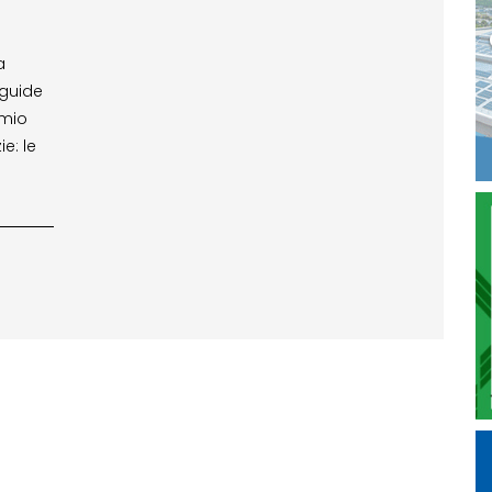
a
 guide
rmio
ie: le