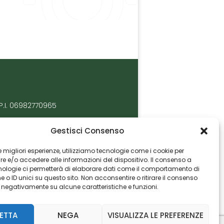
P.I. 06982770965
Gestisci Consenso
 le migliori esperienze, utilizziamo tecnologie come i cookie per
 e/o accedere alle informazioni del dispositivo. Il consenso a
nologie ci permetterà di elaborare dati come il comportamento di
 o ID unici su questo sito. Non acconsentire o ritirare il consenso
e negativamente su alcune caratteristiche e funzioni.
ETTA
NEGA
VISUALIZZA LE PREFERENZE