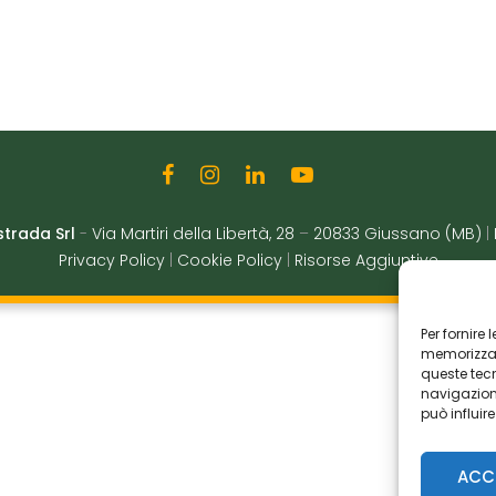
strada Srl
-
Via Martiri della Libertà, 28
–
20833 Giussano (MB)
|
Privacy Policy
|
Cookie Policy
|
Risorse Aggiuntive
Per fornire
memorizzare
queste tec
navigazione
può influir
ACC