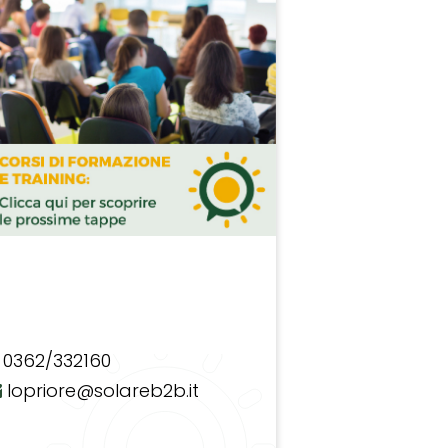
0362/332160
lopriore@solareb2b.it