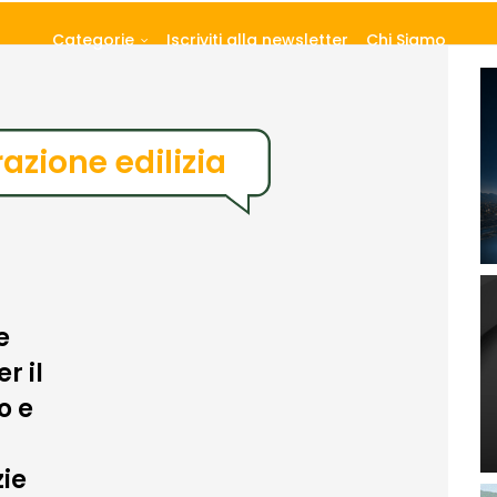
Categorie
Iscriviti alla newsletter
Chi Siamo
razione edilizia
e
r il
o e
zie