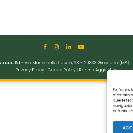
strada Srl
-
Via Martiri della Libertà, 28
–
20833 Giussano (MB)
|
Privacy Policy
|
Cookie Policy
|
Risorse Aggiuntive
Per fornire
memorizzare
queste tec
navigazione
può influir
ACC