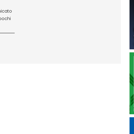
nicato
 pochi