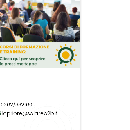
0362/332160
lopriore@solareb2b.it