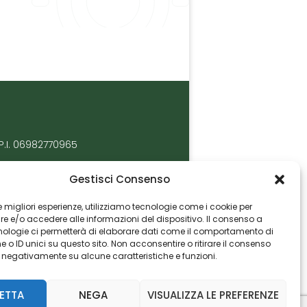
P.I. 06982770965
Gestisci Consenso
 le migliori esperienze, utilizziamo tecnologie come i cookie per
 e/o accedere alle informazioni del dispositivo. Il consenso a
nologie ci permetterà di elaborare dati come il comportamento di
 o ID unici su questo sito. Non acconsentire o ritirare il consenso
e negativamente su alcune caratteristiche e funzioni.
ETTA
NEGA
VISUALIZZA LE PREFERENZE