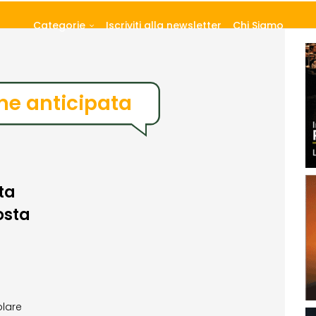
Categorie
Iscriviti alla newsletter
Chi Siamo
one anticipata
ta
osta
olare