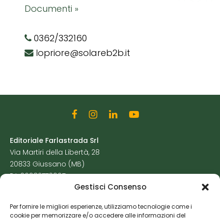
Documenti »
0362/332160
lopriore@solareb2b.it
Editoriale Farlastrada Srl
Via Martiri della Libertà, 28
20833 Giussano (MB)
P.I. 06982770965
Gestisci Consenso
Privacy Policy
Per fornire le migliori esperienze, utilizziamo tecnologie come i
Cookie Policy
cookie per memorizzare e/o accedere alle informazioni del