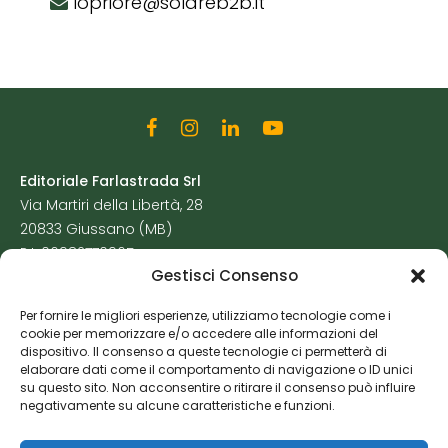
lopriore@solareb2b.it
Editoriale Farlastrada Srl
Via Martiri della Libertà, 28
20833 Giussano (MB)
P.I. 06982770965
Gestisci Consenso
Privacy Policy
Per fornire le migliori esperienze, utilizziamo tecnologie come i
Cookie Policy
cookie per memorizzare e/o accedere alle informazioni del
Risorse Aggiuntive
dispositivo. Il consenso a queste tecnologie ci permetterà di
elaborare dati come il comportamento di navigazione o ID unici
su questo sito. Non acconsentire o ritirare il consenso può influire
negativamente su alcune caratteristiche e funzioni.