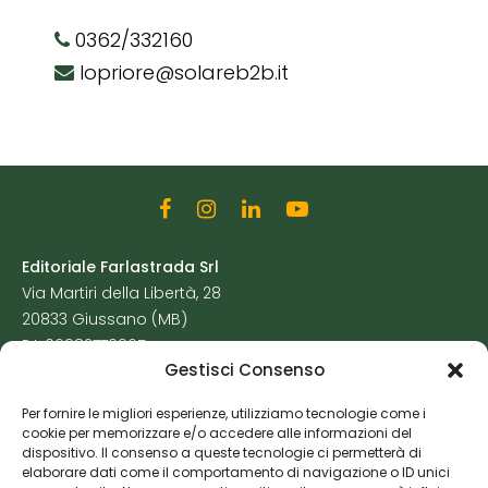
0362/332160
lopriore@solareb2b.it
Editoriale Farlastrada Srl
Via Martiri della Libertà, 28
20833 Giussano (MB)
P.I. 06982770965
Gestisci Consenso
Privacy Policy
Per fornire le migliori esperienze, utilizziamo tecnologie come i
Cookie Policy
cookie per memorizzare e/o accedere alle informazioni del
Risorse Aggiuntive
dispositivo. Il consenso a queste tecnologie ci permetterà di
elaborare dati come il comportamento di navigazione o ID unici