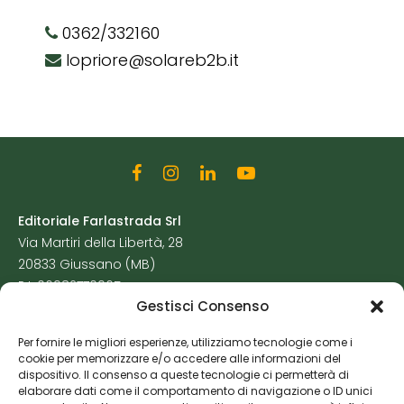
0362/332160
lopriore@solareb2b.it
Editoriale Farlastrada Srl
Via Martiri della Libertà, 28
20833 Giussano (MB)
P.I. 06982770965
Gestisci Consenso
Privacy Policy
Per fornire le migliori esperienze, utilizziamo tecnologie come i
Cookie Policy
cookie per memorizzare e/o accedere alle informazioni del
Risorse Aggiuntive
dispositivo. Il consenso a queste tecnologie ci permetterà di
elaborare dati come il comportamento di navigazione o ID unici