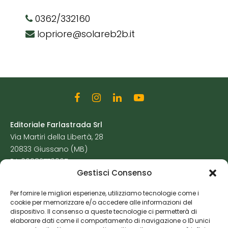
0362/332160
lopriore@solareb2b.it
Editoriale Farlastrada Srl
Via Martiri della Libertà, 28
20833 Giussano (MB)
P.I. 06982770965
Gestisci Consenso
Privacy Policy
Per fornire le migliori esperienze, utilizziamo tecnologie come i
Cookie Policy
cookie per memorizzare e/o accedere alle informazioni del
Risorse Aggiuntive
dispositivo. Il consenso a queste tecnologie ci permetterà di
elaborare dati come il comportamento di navigazione o ID unici