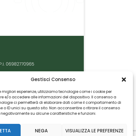
P.I. 06982770965
Gestisci Consenso
 le migliori esperienze, utilizziamo tecnologie come i cookie per
 e/o accedere alle informazioni del dispositivo. Il consenso a
nologie ci permetterà di elaborare dati come il comportamento di
 o ID unici su questo sito. Non acconsentire o ritirare il consenso
e negativamente su alcune caratteristiche e funzioni.
ETTA
NEGA
VISUALIZZA LE PREFERENZE