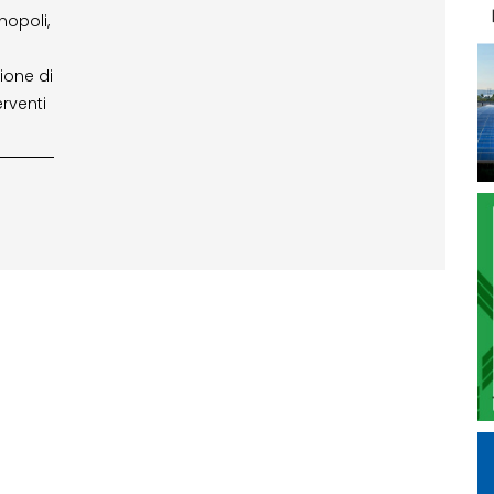
nopoli,
zione di
rventi