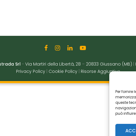
strada Srl
-
Via Martiri della Libertà, 28
–
20833 Giussano (MB)
|
Privacy Policy
|
Cookie Policy
|
Risorse Aggiuntive
Per fornire
memorizzare
queste tec
navigazione
può influir
ACC