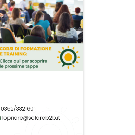
0362/332160
lopriore@solareb2b.it