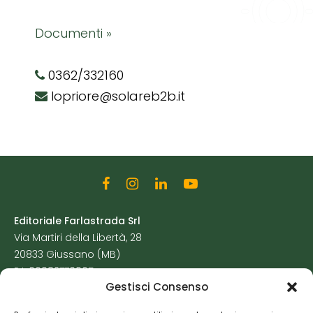
Documenti »
0362/332160
lopriore@solareb2b.it
Editoriale Farlastrada Srl
Via Martiri della Libertà, 28
20833 Giussano (MB)
P.I. 06982770965
Gestisci Consenso
Privacy Policy