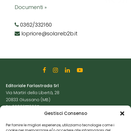
Documenti »
0362/332160
lopriore@solareb2b.it
Editoriale Farlastrada Srl
Via Martiri della Libertà, 28
20833 Giussano (MB)
P.I. 06982770965
Gestisci Consenso
Privacy Policy
Per fornire le migliori esperienze, utilizziamo tecnologie come i
Cookie Policy
cookie per memorizzare e/o accedere alle informazioni del