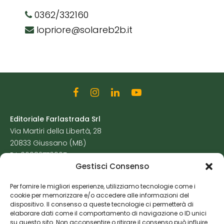
0362/332160
lopriore@solareb2b.it
Editoriale Farlastrada Srl
Via Martiri della Libertà, 28
20833 Giussano (MB)
P.I. 06982770965
Gestisci Consenso
Privacy Policy
Per fornire le migliori esperienze, utilizziamo tecnologie come i
Cookie Policy
cookie per memorizzare e/o accedere alle informazioni del
Risorse Aggiuntive
dispositivo. Il consenso a queste tecnologie ci permetterà di
elaborare dati come il comportamento di navigazione o ID unici
su questo sito. Non acconsentire o ritirare il consenso può influire