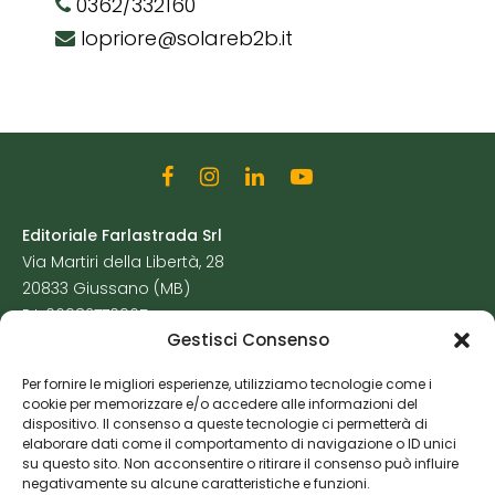
0362/332160
lopriore@solareb2b.it
Editoriale Farlastrada Srl
Via Martiri della Libertà, 28
20833 Giussano (MB)
P.I. 06982770965
Gestisci Consenso
Privacy Policy
Per fornire le migliori esperienze, utilizziamo tecnologie come i
Cookie Policy
cookie per memorizzare e/o accedere alle informazioni del
Risorse Aggiuntive
dispositivo. Il consenso a queste tecnologie ci permetterà di
elaborare dati come il comportamento di navigazione o ID unici
su questo sito. Non acconsentire o ritirare il consenso può influire
negativamente su alcune caratteristiche e funzioni.