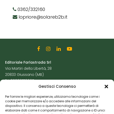
0362/332160
lopriore@solareb2b.it
Editoriale Farlastrada Srl
Via Martiri della Libertà, 28
20833 Giussano (MB)
P.I. 06982770965
Gestisci Consenso
Privacy Policy
Per fornire le migliori esperienze, utilizziamo tecnologie come i
Cookie Policy
cookie per memorizzare e/o accedere alle informazioni del
Risorse Aggiuntive
dispositivo. Il consenso a queste tecnologie ci permetterà di
elaborare dati come il comportamento di navigazione o ID unici