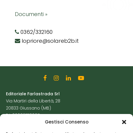
Documenti »
0362/332160
lopriore@solareb2b.it
Editoriale Farlastrada Srl
Via Martiri della Libertà, 28
20833 Giussano (MB)
P.I. 06982770965
Gestisci Consenso
Privacy Policy