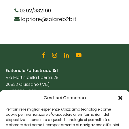
0362/332160
lopriore@solareb2b.it
Editoriale Farlastrada Srl
Via Martiri della Libertà, 28
20833 Giussano (MB)
P.I. 06982770965
Gestisci Consenso
Privacy Policy
Per fornire le migliori esperienze, utilizziamo tecnologie come i
Cookie Policy
cookie per memorizzare e/o accedere alle informazioni del
Risorse Aggiuntive
dispositivo. Il consenso a queste tecnologie ci permetterà di
elaborare dati come il comportamento di navigazione o ID unici