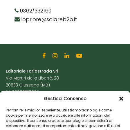
0362/332160
lopriore@solareb2b.it
Editoriale Farlastrada Srl
Via Martiri della Libertà, 28
20833 Giussano (MB)
P.I. 06982770965
Gestisci Consenso
Privacy Policy
Per fornire le migliori esperienze, utilizziamo tecnologie come i
Cookie Policy
cookie per memorizzare e/o accedere alle informazioni del
Risorse Aggiuntive
dispositivo. Il consenso a queste tecnologie ci permetterà di
elaborare dati come il comportamento di navigazione o ID unici