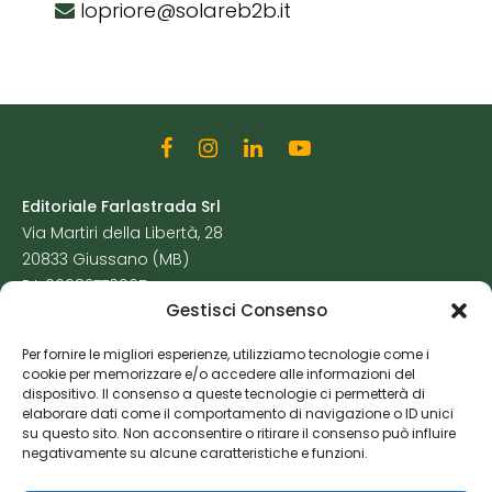
lopriore@solareb2b.it
Editoriale Farlastrada Srl
Via Martiri della Libertà, 28
20833 Giussano (MB)
P.I. 06982770965
Gestisci Consenso
Privacy Policy
Per fornire le migliori esperienze, utilizziamo tecnologie come i
Cookie Policy
cookie per memorizzare e/o accedere alle informazioni del
Risorse Aggiuntive
dispositivo. Il consenso a queste tecnologie ci permetterà di
elaborare dati come il comportamento di navigazione o ID unici
su questo sito. Non acconsentire o ritirare il consenso può influire
negativamente su alcune caratteristiche e funzioni.