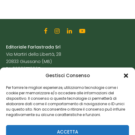
Editoriale Farlastrada Srl
Via Martiri della Libertà, 28
20833 Giussano (MB)
P.I. 06982770965
Gestisci Consenso
Privacy Policy
Per fornire le migliori esperienze, utilizziamo tecnologie come i
Cookie Policy
cookie per memorizzare e/o accedere alle informazioni del
Risorse Aggiuntive
dispositivo. Il consenso a queste tecnologie ci permetterà di
elaborare dati come il comportamento di navigazione o ID unici
su questo sito. Non acconsentire o ritirare il consenso può influire
negativamente su alcune caratteristiche e funzioni.
ACCETTA