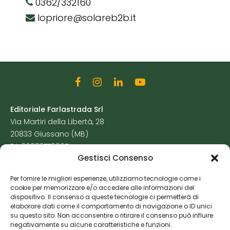
0362/332160
lopriore@solareb2b.it
Editoriale Farlastrada Srl
Via Martiri della Libertà, 28
20833 Giussano (MB)
P.I. 06982770965
Gestisci Consenso
Privacy Policy
Per fornire le migliori esperienze, utilizziamo tecnologie come i
Cookie Policy
cookie per memorizzare e/o accedere alle informazioni del
Risorse Aggiuntive
dispositivo. Il consenso a queste tecnologie ci permetterà di
elaborare dati come il comportamento di navigazione o ID unici
su questo sito. Non acconsentire o ritirare il consenso può influire
negativamente su alcune caratteristiche e funzioni.