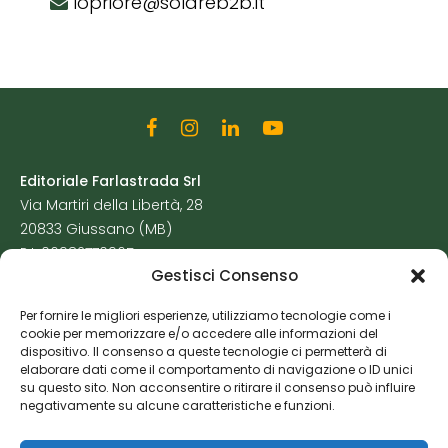
lopriore@solareb2b.it
Editoriale Farlastrada Srl
Via Martiri della Libertà, 28
20833 Giussano (MB)
P.I. 06982770965
Gestisci Consenso
Privacy Policy
Per fornire le migliori esperienze, utilizziamo tecnologie come i
Cookie Policy
cookie per memorizzare e/o accedere alle informazioni del
Risorse Aggiuntive
dispositivo. Il consenso a queste tecnologie ci permetterà di
elaborare dati come il comportamento di navigazione o ID unici
su questo sito. Non acconsentire o ritirare il consenso può influire
negativamente su alcune caratteristiche e funzioni.