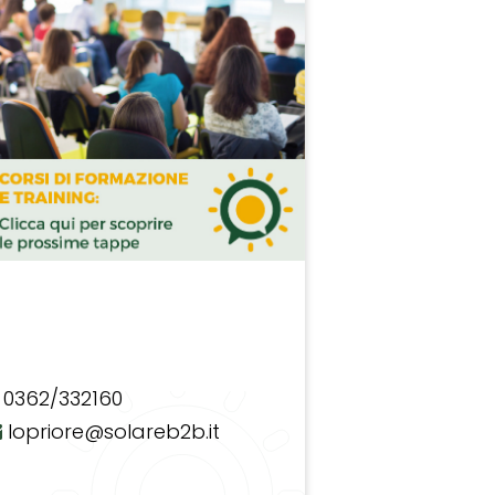
0362/332160
lopriore@solareb2b.it