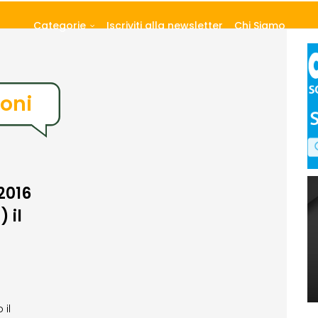
Categorie
Iscriviti alla newsletter
Chi Siamo
oni
2016
) il
 il