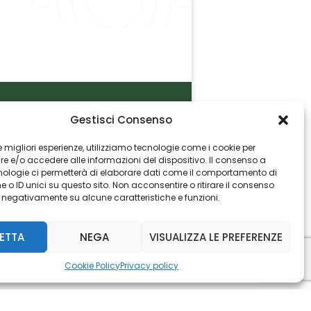
Gestisci Consenso
P.I. 06982770965
 le migliori esperienze, utilizziamo tecnologie come i cookie per
 e/o accedere alle informazioni del dispositivo. Il consenso a
nologie ci permetterà di elaborare dati come il comportamento di
 o ID unici su questo sito. Non acconsentire o ritirare il consenso
e negativamente su alcune caratteristiche e funzioni.
ETTA
NEGA
VISUALIZZA LE PREFERENZE
Cookie Policy
Privacy policy