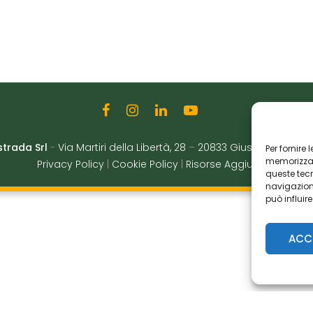
strada Srl
-
Via Martiri della Libertà, 28
–
20833 Giussano (MB)
|
Per fornire
memorizzare
Privacy Policy
|
Cookie Policy
|
Risorse Aggiuntive
queste tec
navigazione
può influir
ACC