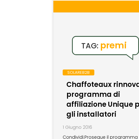
premi
TAG:
SOLAREB2B
Chaffoteaux rinnova
programma di
affiliazione Unique 
gli installatori
1 Giugno 2016
Condividi:Prosegue il programma 