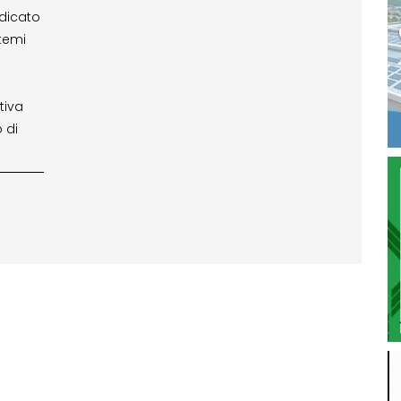
edicato
stemi
tiva
 di