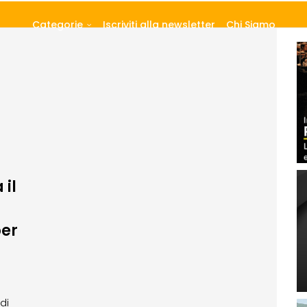
Categorie
Iscriviti alla newsletter
Chi Siamo
 il
per
di