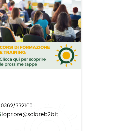
0362/332160
lopriore@solareb2b.it