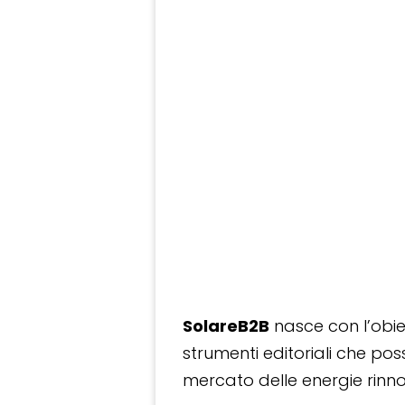
SolareB2B
nasce con l’obiet
strumenti editoriali che po
mercato delle energie rinnov