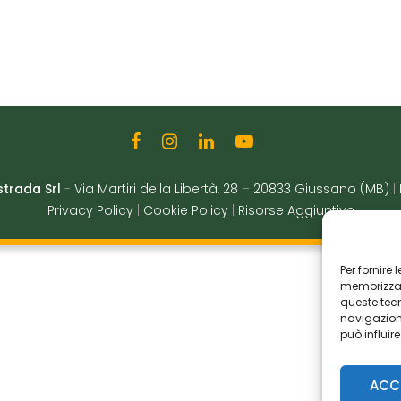
strada Srl
-
Via Martiri della Libertà, 28
–
20833 Giussano (MB)
|
Privacy Policy
|
Cookie Policy
|
Risorse Aggiuntive
Per fornire
memorizzare
queste tec
navigazione
può influir
ACC