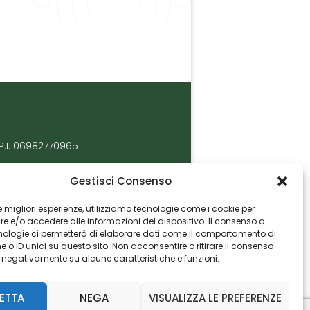
P.I. 06982770965
Gestisci Consenso
 le migliori esperienze, utilizziamo tecnologie come i cookie per
 e/o accedere alle informazioni del dispositivo. Il consenso a
nologie ci permetterà di elaborare dati come il comportamento di
 o ID unici su questo sito. Non acconsentire o ritirare il consenso
e negativamente su alcune caratteristiche e funzioni.
ETTA
NEGA
VISUALIZZA LE PREFERENZE