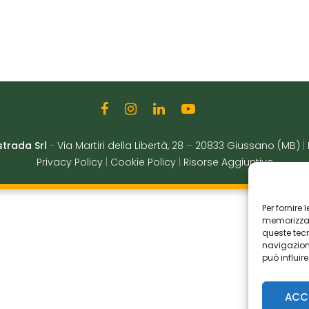
strada Srl
-
Via Martiri della Libertà, 28
–
20833 Giussano (MB)
|
Privacy Policy
|
Cookie Policy
|
Risorse Aggiuntive
Per fornire
memorizzare
queste tec
navigazione
può influir
ACC