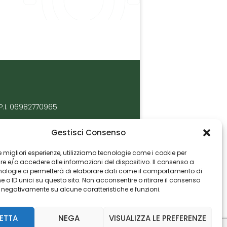
P.I. 06982770965
Gestisci Consenso
 le migliori esperienze, utilizziamo tecnologie come i cookie per
 e/o accedere alle informazioni del dispositivo. Il consenso a
nologie ci permetterà di elaborare dati come il comportamento di
 o ID unici su questo sito. Non acconsentire o ritirare il consenso
e negativamente su alcune caratteristiche e funzioni.
ETTA
NEGA
VISUALIZZA LE PREFERENZE