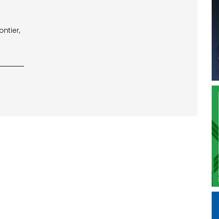
a
ontier,