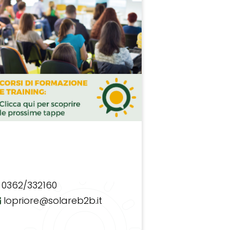
0362/332160
lopriore@solareb2b.it