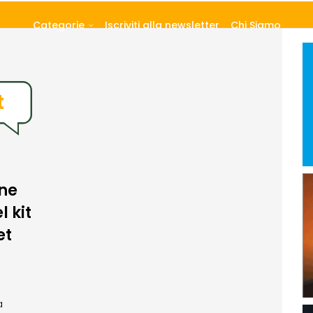
Categorie
Iscriviti alla newsletter
Chi Siamo
t
one
l kit
et
a
a