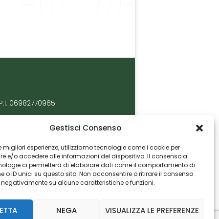
P.I. 06982770965
Gestisci Consenso
 le migliori esperienze, utilizziamo tecnologie come i cookie per
 e/o accedere alle informazioni del dispositivo. Il consenso a
nologie ci permetterà di elaborare dati come il comportamento di
 o ID unici su questo sito. Non acconsentire o ritirare il consenso
e negativamente su alcune caratteristiche e funzioni.
ETTA
NEGA
VISUALIZZA LE PREFERENZE