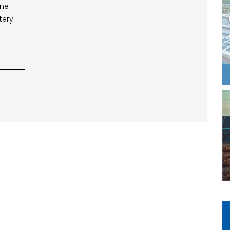
one
tery
o