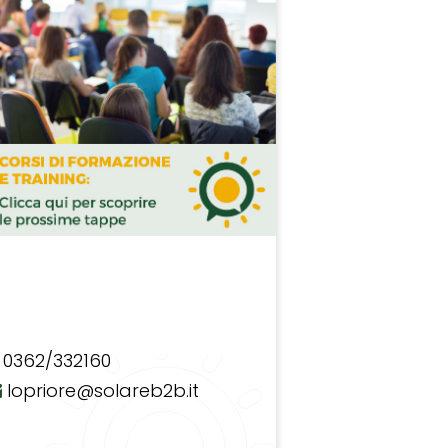
0362/332160
lopriore@solareb2b.it