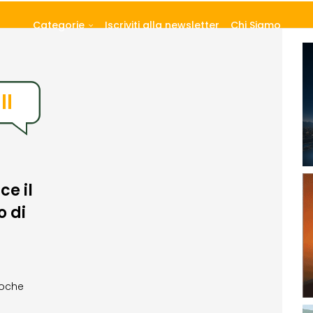
Categorie
Iscriviti alla newsletter
Chi Siamo
ll
ce il
 di
poche