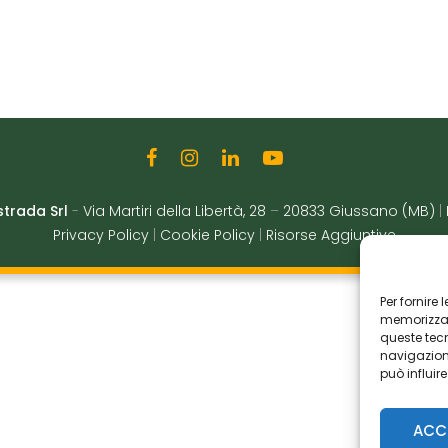
strada Srl
-
Via Martiri della Libertà, 28
–
20833 Giussano (MB)
|
Privacy Policy
|
Cookie Policy
|
Risorse Aggiuntive
Per fornire
memorizzare
queste tec
navigazione
può influir
ACC