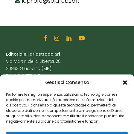
lopriore@solareb2b.it
Editoriale Farlastrada Srl
Via Martiri della Libertà, 28
20833 Giussano (MB)
P.I. 06982770965
Gestisci Consenso
Privacy Policy
Per fornire le migliori esperienze, utilizziamo tecnologie come i
Cookie Policy
cookie per memorizzare e/o accedere alle informazioni del
Risorse Aggiuntive
dispositivo. Il consenso a queste tecnologie ci permetterà di
elaborare dati come il comportamento di navigazione o ID unici
su questo sito. Non acconsentire o ritirare il consenso può influire
negativamente su alcune caratteristiche e funzioni.