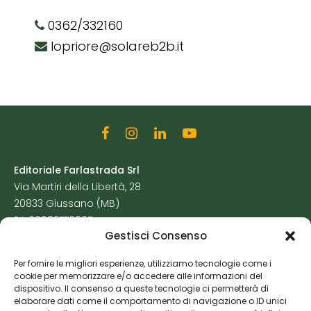
0362/332160
lopriore@solareb2b.it
Editoriale Farlastrada Srl
Via Martiri della Libertà, 28
20833 Giussano (MB)
P.I. 06982770965
Gestisci Consenso
Privacy Policy
Per fornire le migliori esperienze, utilizziamo tecnologie come i
Cookie Policy
cookie per memorizzare e/o accedere alle informazioni del
Risorse Aggiuntive
dispositivo. Il consenso a queste tecnologie ci permetterà di
elaborare dati come il comportamento di navigazione o ID unici