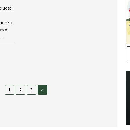
questi
cienza
Mesos
 …
1
2
3
4