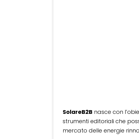
SolareB2B
nasce con l’obiet
strumenti editoriali che po
mercato delle energie rinnov