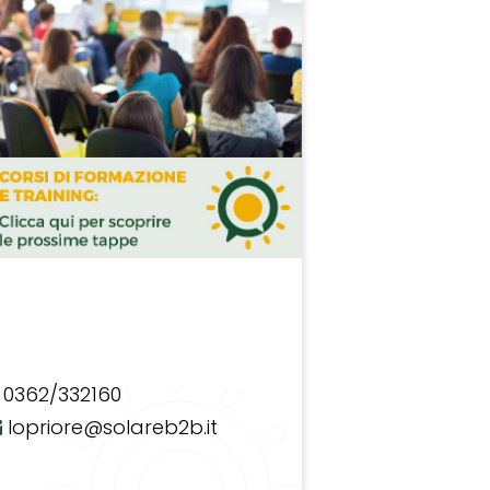
0362/332160
lopriore@solareb2b.it