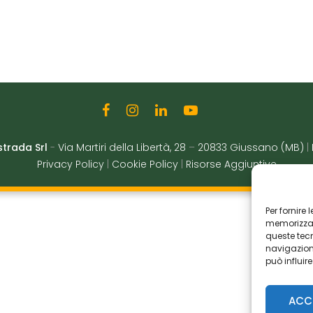
strada Srl
-
Via Martiri della Libertà, 28
–
20833 Giussano (MB)
|
Privacy Policy
|
Cookie Policy
|
Risorse Aggiuntive
Per fornire
memorizzare
queste tec
navigazione
può influir
ACC