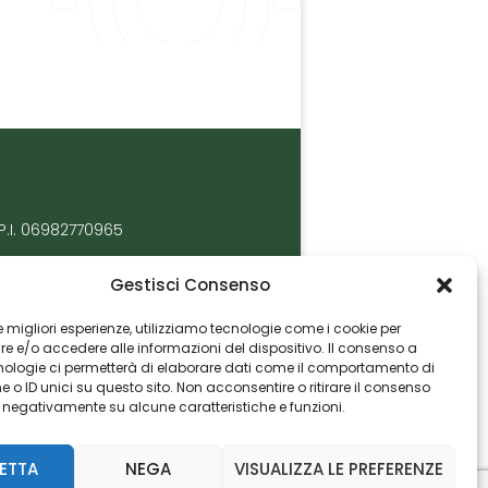
P.I. 06982770965
Gestisci Consenso
 le migliori esperienze, utilizziamo tecnologie come i cookie per
 e/o accedere alle informazioni del dispositivo. Il consenso a
nologie ci permetterà di elaborare dati come il comportamento di
 o ID unici su questo sito. Non acconsentire o ritirare il consenso
e negativamente su alcune caratteristiche e funzioni.
ETTA
NEGA
VISUALIZZA LE PREFERENZE