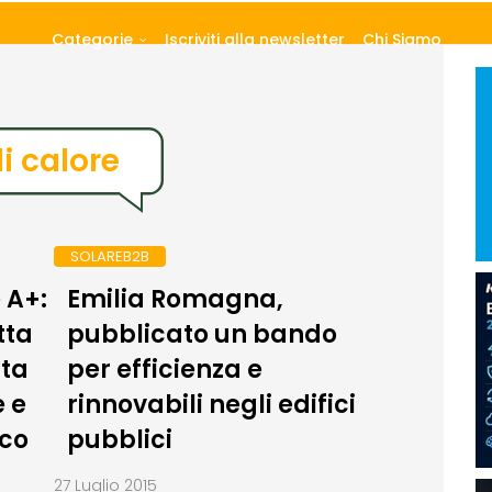
Categorie
Iscriviti alla newsletter
Chi Siamo
 calore
SOLAREB2B
 A+:
Emilia Romagna,
tta
pubblicato un bando
ata
per efficienza e
 e
rinnovabili negli edifici
co
pubblici
27 Luglio 2015