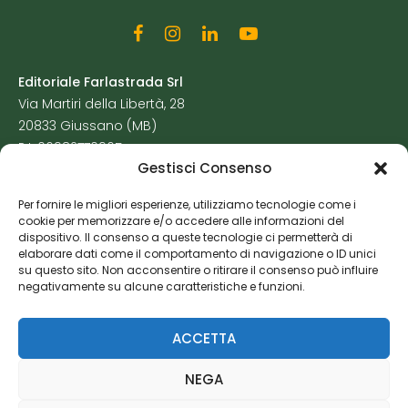
Editoriale Farlastrada Srl
Via Martiri della Libertà, 28
20833 Giussano (MB)
P.I. 06982770965
Gestisci Consenso
Privacy Policy
Per fornire le migliori esperienze, utilizziamo tecnologie come i
Cookie Policy
cookie per memorizzare e/o accedere alle informazioni del
Risorse Aggiuntive
dispositivo. Il consenso a queste tecnologie ci permetterà di
elaborare dati come il comportamento di navigazione o ID unici
su questo sito. Non acconsentire o ritirare il consenso può influire
negativamente su alcune caratteristiche e funzioni.
ACCETTA
NEGA