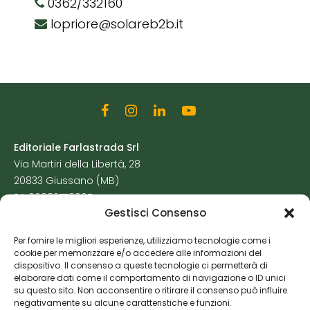
0362/332160
lopriore@solareb2b.it
Editoriale Farlastrada Srl
Via Martiri della Libertà, 28
20833 Giussano (MB)
P.I. 06982770965
Gestisci Consenso
Privacy Policy
Per fornire le migliori esperienze, utilizziamo tecnologie come i
Cookie Policy
cookie per memorizzare e/o accedere alle informazioni del
Risorse Aggiuntive
dispositivo. Il consenso a queste tecnologie ci permetterà di
elaborare dati come il comportamento di navigazione o ID unici
su questo sito. Non acconsentire o ritirare il consenso può influire
negativamente su alcune caratteristiche e funzioni.