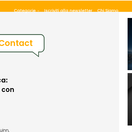
Categorie
Iscriviti alla newsletter
Chi Siamo
 Contact
ca:
 con
uinn,