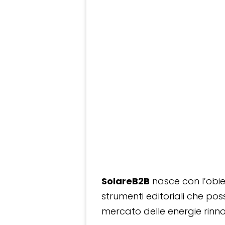
SolareB2B
nasce con l’obiet
strumenti editoriali che po
mercato delle energie rinnov