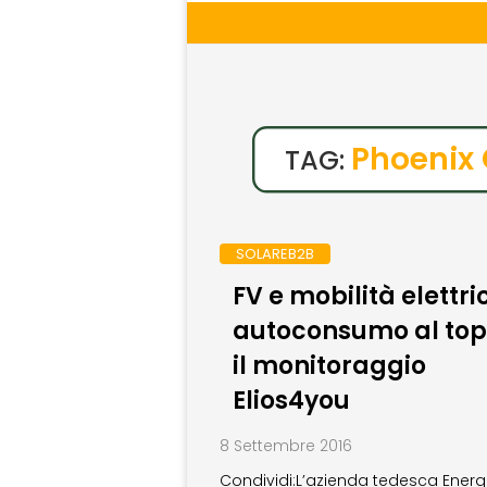
Phoenix
TAG:
SOLAREB2B
FV e mobilità elettri
autoconsumo al top
il monitoraggio
Elios4you
8 Settembre 2016
Condividi:L’azienda tedesca Enerq