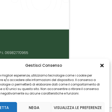
P.I. 06982770965
Gestisci Consenso
 le migliori esperienze, utilizziamo tecnologie come i cookie per
 e/o accedere alle informazioni del dispositivo. Il consenso a
nologie ci permetterà di elaborare dati come il comportamento di
 o ID unici su questo sito. Non acconsentire o ritirare il consenso
e negativamente su alcune caratteristiche e funzioni.
ETTA
NEGA
VISUALIZZA LE PREFERENZE