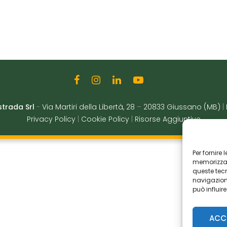
strada Srl
-
Via Martiri della Libertà, 28
–
20833 Giussano (MB)
|
Privacy Policy
|
Cookie Policy
|
Risorse Aggiuntive
Per fornire
memorizzare
queste tec
navigazione
può influir
ACC