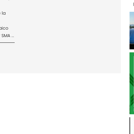
 la
aico
r SMA …