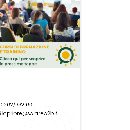
0362/332160
lopriore@solareb2b.it