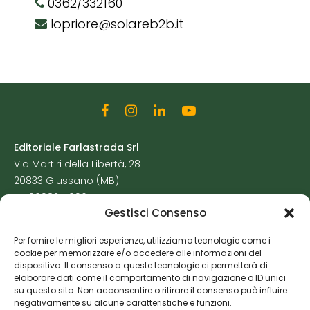
0362/332160
lopriore@solareb2b.it
Editoriale Farlastrada Srl
Via Martiri della Libertà, 28
20833 Giussano (MB)
P.I. 06982770965
Gestisci Consenso
Privacy Policy
Per fornire le migliori esperienze, utilizziamo tecnologie come i
Cookie Policy
cookie per memorizzare e/o accedere alle informazioni del
Risorse Aggiuntive
dispositivo. Il consenso a queste tecnologie ci permetterà di
elaborare dati come il comportamento di navigazione o ID unici
su questo sito. Non acconsentire o ritirare il consenso può influire
negativamente su alcune caratteristiche e funzioni.