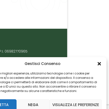
P.I. 06982770965
Gestisci Consenso
 le migliori esperienze, utilizziamo tecnologie come i cookie per
 e/o accedere alle informazioni del dispositivo. Il consenso a
nologie ci permetterà di elaborare dati come il comportamento di
 o ID unici su questo sito. Non acconsentire o ritirare il consenso
e negativamente su alcune caratteristiche e funzioni.
ETTA
NEGA
VISUALIZZA LE PREFERENZE