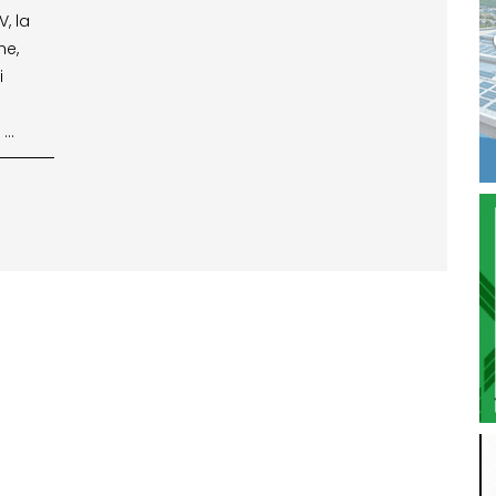
, la
he,
i
 …