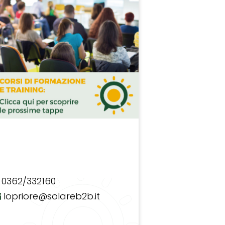
0362/332160
lopriore@solareb2b.it