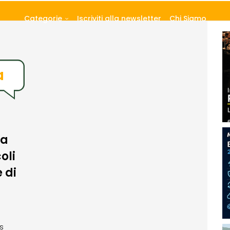
Categorie
Iscriviti alla newsletter
Chi Siamo
a
la
oli
 di
s