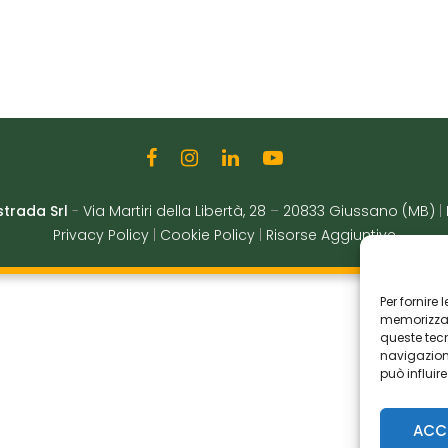
strada Srl
-
Via Martiri della Libertà, 28
–
20833 Giussano (MB)
|
Privacy Policy
|
Cookie Policy
|
Risorse Aggiuntive
Per fornire
memorizzare
queste tec
navigazione
può influir
ACC