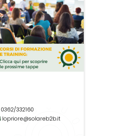
0362/332160
lopriore@solareb2b.it