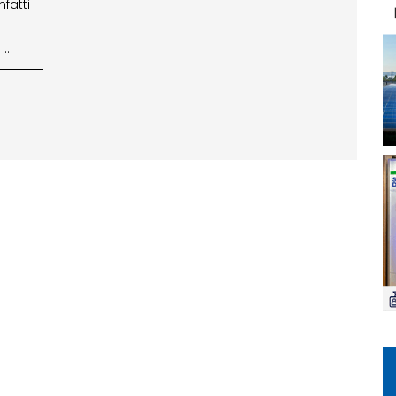
fatti
 …