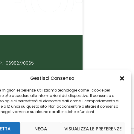
P.I. 06982770965
Gestisci Consenso
 le migliori esperienze, utilizziamo tecnologie come i cookie per
 e/o accedere alle informazioni del dispositivo. Il consenso a
nologie ci permetterà di elaborare dati come il comportamento di
 o ID unici su questo sito. Non acconsentire o ritirare il consenso
e negativamente su alcune caratteristiche e funzioni.
ETTA
NEGA
VISUALIZZA LE PREFERENZE