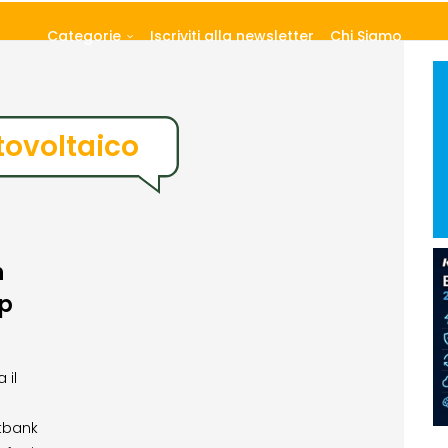
Categorie
Iscriviti alla newsletter
Chi Siamo
tovoltaico
n
p
 il
tbank