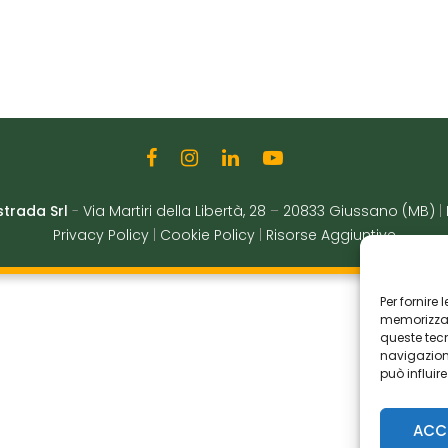
strada Srl
-
Via Martiri della Libertà, 28
–
20833 Giussano (MB)
|
Privacy Policy
|
Cookie Policy
|
Risorse Aggiuntive
Per fornire
memorizzare
queste tec
navigazione
può influir
ACC