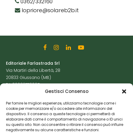
0362/332160
lopriore@solareb2b.it
Editoriale Farlastrada Srl
Via Martiri della Libertà, 28
20833 Giussano (MB)
P.I. 06982770965
Gestisci Consenso
Privacy Policy
Per fornire le migliori esperienze, utilizziamo tecnologie come i
Cookie Policy
cookie per memorizzare e/o accedere alle informazioni del
Risorse Aggiuntive
dispositivo. Il consenso a queste tecnologie ci permetterà di
elaborare dati come il comportamento di navigazione o ID unici
su questo sito. Non acconsentire o ritirare il consenso può influire
negativamente su alcune caratteristiche e funzioni.