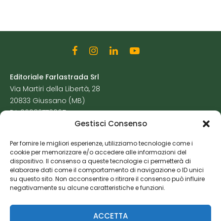
Editoriale Farlastrada Srl
Via Martiri della Libertà, 28
20833 Giussano (MB)
P.I. 06982770965
Gestisci Consenso
Privacy Policy
Per fornire le migliori esperienze, utilizziamo tecnologie come i
Cookie Policy
cookie per memorizzare e/o accedere alle informazioni del
Risorse Aggiuntive
dispositivo. Il consenso a queste tecnologie ci permetterà di
elaborare dati come il comportamento di navigazione o ID unici
su questo sito. Non acconsentire o ritirare il consenso può influire
negativamente su alcune caratteristiche e funzioni.
ACCETTA