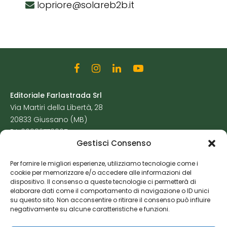
lopriore@solareb2b.it
Editoriale Farlastrada Srl
Via Martiri della Libertà, 28
20833 Giussano (MB)
P.I. 06982770965
Gestisci Consenso
Privacy Policy
Per fornire le migliori esperienze, utilizziamo tecnologie come i
Cookie Policy
cookie per memorizzare e/o accedere alle informazioni del
Risorse Aggiuntive
dispositivo. Il consenso a queste tecnologie ci permetterà di
elaborare dati come il comportamento di navigazione o ID unici
su questo sito. Non acconsentire o ritirare il consenso può influire
negativamente su alcune caratteristiche e funzioni.