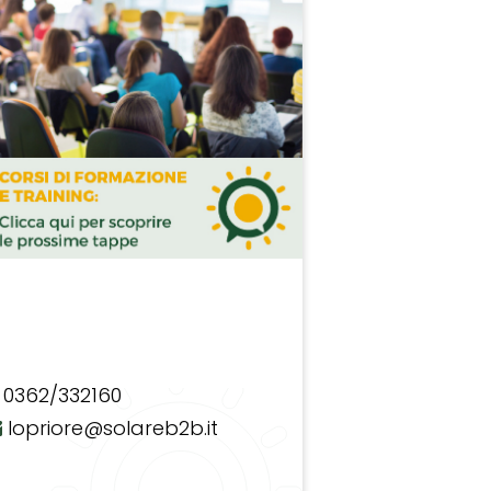
0362/332160
lopriore@solareb2b.it