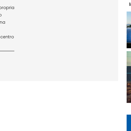
propria
o
una
l centro