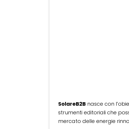
SolareB2B
nasce con l’obiet
strumenti editoriali che po
mercato delle energie rinnov