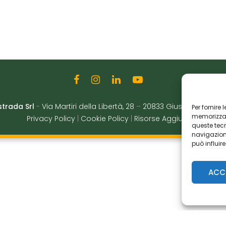
strada Srl
-
Via Martiri della Libertà, 28
–
20833 Giussano (MB)
|
Per fornire
memorizzare
Privacy Policy
|
Cookie Policy
|
Risorse Aggiuntive
queste tec
navigazione
può influir
ACC