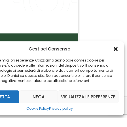
Gestisci Consenso
P.I. 06982770965
 le migliori esperienze, utilizziamo tecnologie come i cookie per
 e/o accedere alle informazioni del dispositivo. Il consenso a
nologie ci permetterà di elaborare dati come il comportamento di
 o ID unici su questo sito. Non acconsentire o ritirare il consenso
e negativamente su alcune caratteristiche e funzioni.
ETTA
NEGA
VISUALIZZA LE PREFERENZE
Cookie Policy
Privacy policy