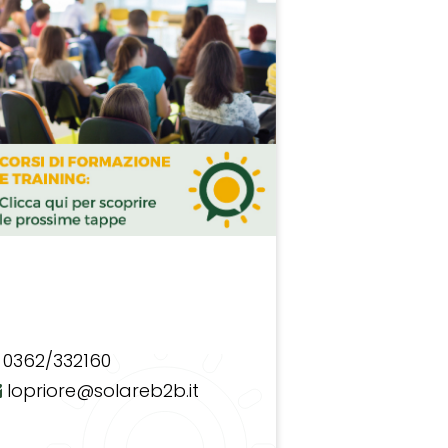
0362/332160
lopriore@solareb2b.it