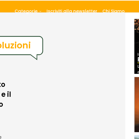
Categorie
Iscriviti alla newsletter
Chi Siamo
luzioni
to
e il
o
e