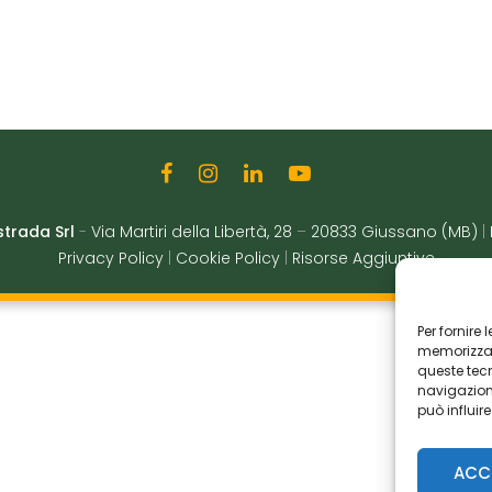
strada Srl
-
Via Martiri della Libertà, 28
–
20833 Giussano (MB)
|
Privacy Policy
|
Cookie Policy
|
Risorse Aggiuntive
Per fornire
memorizzare
queste tec
navigazione
può influir
ACC