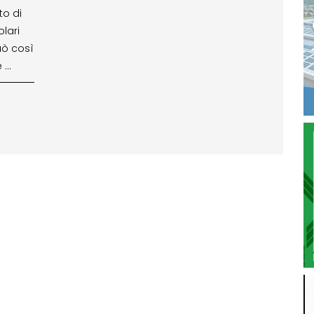
to di
olari
può così
e …