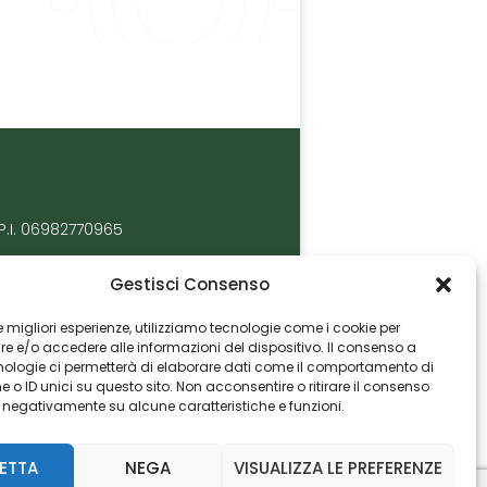
P.I. 06982770965
Gestisci Consenso
 le migliori esperienze, utilizziamo tecnologie come i cookie per
 e/o accedere alle informazioni del dispositivo. Il consenso a
nologie ci permetterà di elaborare dati come il comportamento di
 o ID unici su questo sito. Non acconsentire o ritirare il consenso
e negativamente su alcune caratteristiche e funzioni.
ETTA
NEGA
VISUALIZZA LE PREFERENZE