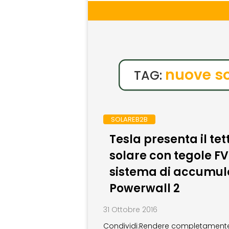
nuove so
TAG:
SOLAREB2B
Tesla presenta il tet
solare con tegole FV 
sistema di accumul
Powerwall 2
31 Ottobre 2016
Condividi:Rendere completament