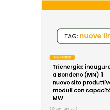
nuove li
TAG:
SOLAREB2B
Trienergia: inaugur
a Bondeno (MN) il
nuovo sito produttiv
moduli con capacit
MW
7 Dicembre 2017