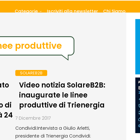
Categorie
Iscriviti alla newsletter
Chi Siamo
nee produttive
SOLAREB2B
ato
Video notizia SolareB2B:
inaugurate le linee
o di
produttive di Trienergia
à 24
7 Dicembre 2017
Condividi:Intervista a Giulio Arletti,
presidente di Trienergia Condividi: