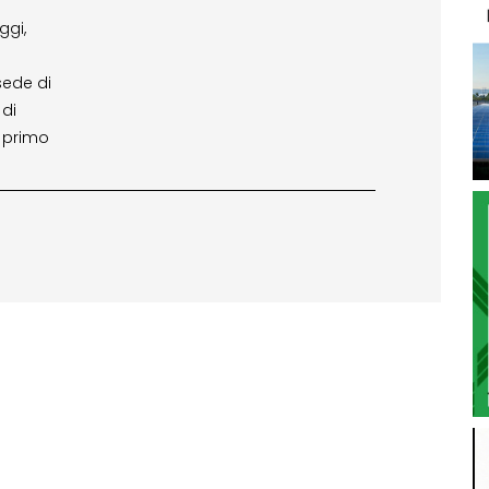
ggi,
sede di
 di
l primo