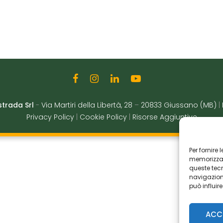
strada Srl
-
Via Martiri della Libertà, 28
–
20833 Giussano (MB)
|
Privacy Policy
|
Cookie Policy
|
Risorse Aggiuntive
Per fornire
memorizzare
queste tec
navigazione
può influir
ACC