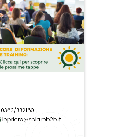
0362/332160
lopriore@solareb2b.it