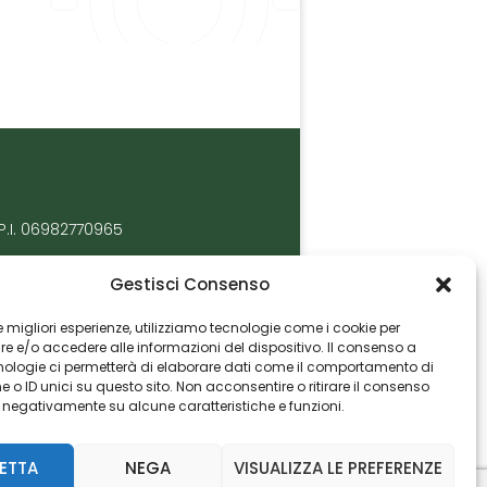
P.I. 06982770965
Gestisci Consenso
 le migliori esperienze, utilizziamo tecnologie come i cookie per
 e/o accedere alle informazioni del dispositivo. Il consenso a
nologie ci permetterà di elaborare dati come il comportamento di
 o ID unici su questo sito. Non acconsentire o ritirare il consenso
e negativamente su alcune caratteristiche e funzioni.
ETTA
NEGA
VISUALIZZA LE PREFERENZE