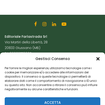
Editoriale Farlastrada Srl
Via Martiri della Libertà, 28
20833 Giussano (MB)
P.I. 06982770965
Gestisci Consenso
Privacy Policy
Per fornire le migliori esperienze, utilizziamo tecnologie come i
Cookie Policy
cookie per memorizzare e/o accedere alle informazioni del
Risorse Aggiuntive
dispositivo. Il consenso a queste tecnologie ci permetterà di
elaborare dati come il comportamento di navigazione o ID unici
su questo sito. Non acconsentire o ritirare il consenso può influire
negativamente su alcune caratteristiche e funzioni.
ACCETTA